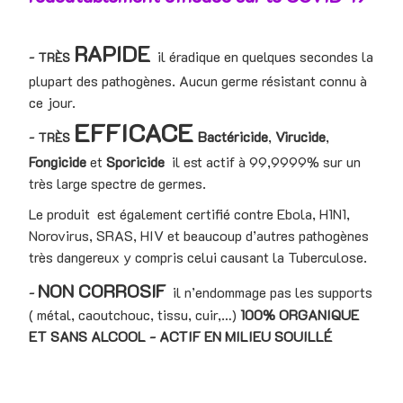
RAPIDE
il éradique en quelques secondes la
- TRÈS
plupart des pathogènes. Aucun germe résistant connu à
ce jour.
EFFICACE
Bactéricide
,
Virucide
,
- TRÈS
Fongicide
et
Sporicide
il est actif à 99,9999% sur un
très large spectre de germes.
Le produit est également certifié contre Ebola, H1N1,
Norovirus, SRAS, HIV et beaucoup d’autres pathogènes
très dangereux y compris celui causant la Tuberculose.
NON CORROSIF
il n’endommage pas les supports
-
( métal, caoutchouc, tissu, cuir,…)
100% ORGANIQUE
ET SANS ALCOOL -
ACTIF EN MILIEU SOUILLÉ