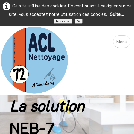
Ce site utilise des cookies. En continuant à naviguer sur ce
site, vous acceptez notre utilisation des cookies.
Suite...
Personnaliser
OK
Menu
Accueil
L'entreprise
Prestations
La solution
Services à la personne
NEB-7
Contact